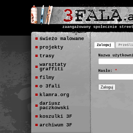
zaangażowany społecznie stree
świeżo malowane
Zaloguj
Prześli
projekty
trasy
Nazwa użytkown
warsztaty
graffiti
Hasło:
*
filmy
o 3fali
klamra.org
dariusz
paczkowski
koszulki 3F
archiwum 3F