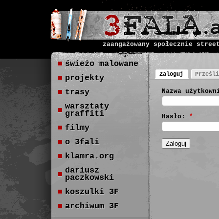
zaangażowany społecznie stree
świeżo malowane
Zaloguj
Prześli
projekty
trasy
Nazwa użytkown
warsztaty
graffiti
Hasło:
*
filmy
o 3fali
klamra.org
dariusz
paczkowski
koszulki 3F
archiwum 3F