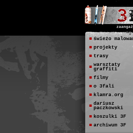
zaangaż
świeżo malowa
projekty
trasy
warsztaty
graffiti
filmy
o 3fali
klamra.org
dariusz
paczkowski
koszulki 3F
archiwum 3F