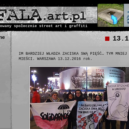
owany społecznie street art i graffiti
ne
13.1
IM BARDZIEJ WŁADZA ZACISKA SWĄ PIĘŚĆ… TYM MNIEJ
MIEŚCI. WARSZAWA 13.12.2016 rok.