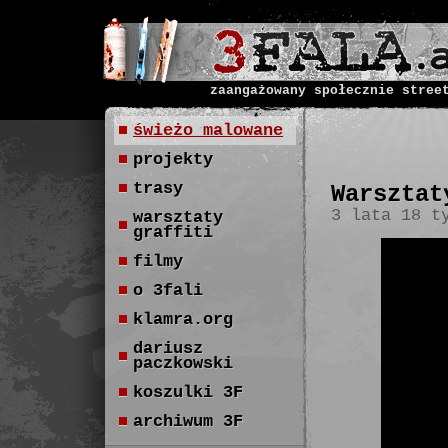
zaangażowany społecznie stree
świeżo malowane
projekty
trasy
Warsztat
3 lata 18 t
warsztaty
graffiti
filmy
o 3fali
klamra.org
dariusz
paczkowski
koszulki 3F
archiwum 3F