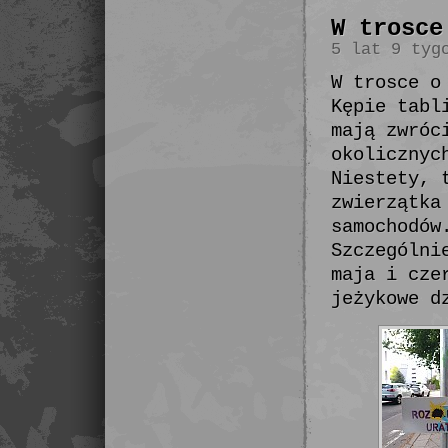
W trosce
5 lat 9 tyg
W trosce o
Kępie tabl
mają zwróc
okolicznyc
Niestety, 
zwierzątka
samochodów
Szczególni
maja i cze
jeżykowe d