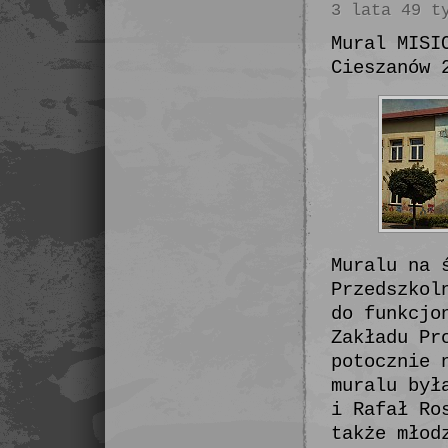
3 lata 49 t
Mural MISI
Cieszanów 
Muralu na 
Przedszkol
do funkcjo
Zakładu Pr
potocznie 
muralu był
i Rafał Ro
także młod