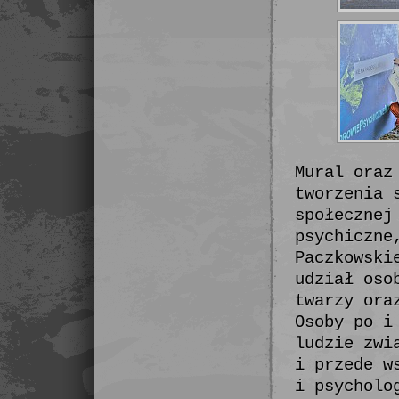
Mural oraz
tworzenia 
społecznej
psychiczne
Paczkowski
udział oso
twarzy ora
Osoby po i
ludzie zwi
i przede w
i psycholo