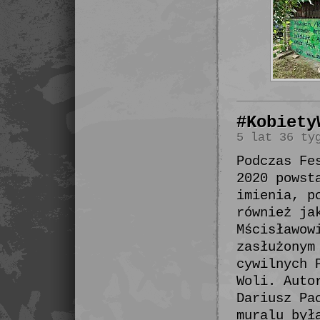
#Kobiety
5 lat 36 ty
Podczas Fe
2020 powst
imienia, p
również ja
Mścisławow
zasłużonym
cywilnych 
Woli. Auto
Dariusz Pa
muralu był