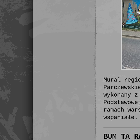
Mural regi
Parczewski
wykonany z
Podstawowe
ramach war
wspaniałe.
BUM TA R