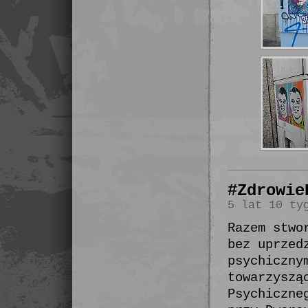
#Zdrowie
5 lat 10 ty
Razem stwo
bez uprzed
psychiczny
towarzyszą
Psychiczne