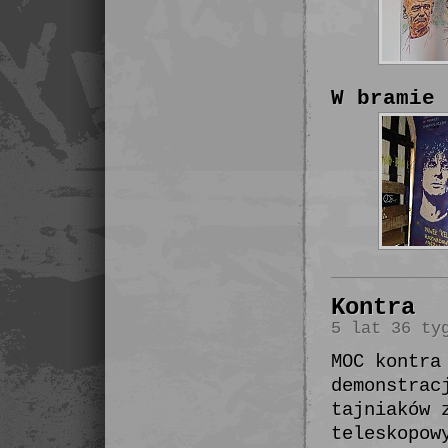
W bramie 
Kontra
5 lat 36 ty
MOC kontra
demonstrac
tajniaków 
teleskopow