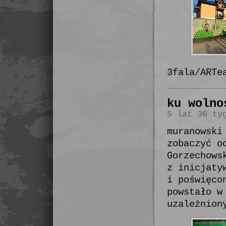
3fala/ARTe
ku wolno
5 lat 36 ty
muranowski
zobaczyć o
Gorzechows
z inicjaty
i poświęco
powstało w
uzależnion