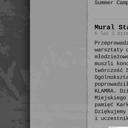
Summer Cam
Mural St
5 lat 1 dzi
Przeprowad
warsztaty 
młodzieżow
muszli kon
twórczość 
Ogólnokszt
poprowadzi
KLAMRA. Dz
Miejskiego
pamięć Kar
Dziękujemy
i uczestni