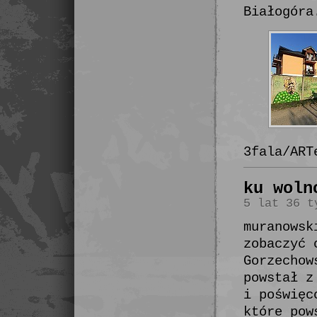
Białogóra
3fala/ART
ku woln
5 lat 36 t
muranowsk
zobaczyć 
Gorzechow
powstał z
i poświęc
które pow