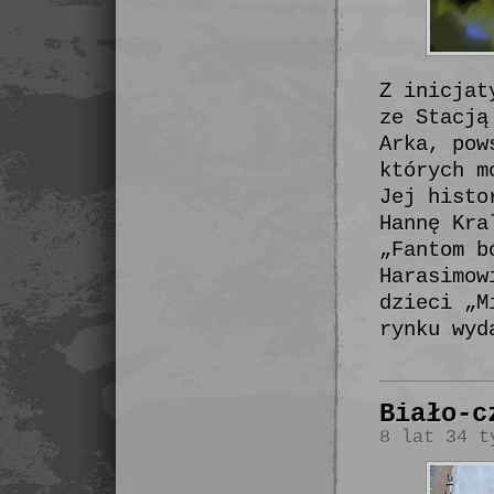
Z inicjat
ze Stacją
Arka, pow
których m
Jej histo
Hannę Kra
„Fantom b
Harasimow
dzieci „M
rynku wyd
Biało-c
8 lat 34 t