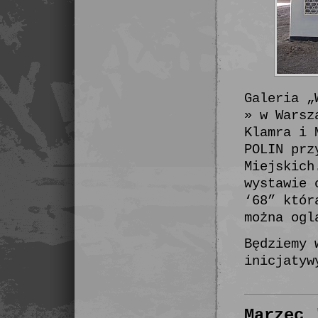
Galeria „
» w Warsz
Klamra i 
POLIN prz
Miejskich
wystawie 
‘68” któr
można ogl
Będziemy 
inicjatyw
Marzec 