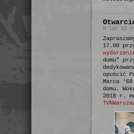
Otwarci
8 lat 12 t
Zapraszam
17.00 prz
wydarzeni
domu” prz
dedykowan
opuścić P
Marca ‘68
domu. Wok
2018 r. m
TVNWarsza