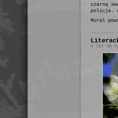
czarną sw
policja. 
Mural pow
Literac
8 lat 30 t