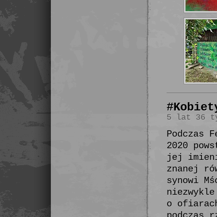
#Kobiet
5 lat 36 t
Podczas F
2020 pows
jej imien
znanej ró
synowi Mś
niezwykle
o ofiarac
podczas r