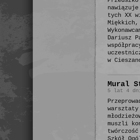
Przedszko
nawiązuje
tych XX w
Miękkich,
Wykonawca
Dariusz P
współprac
uczestnic
w Cieszan
Mural S
5 lat 4 dn
Przeprowa
warsztaty
młodzieżo
muszli ko
twórczość
Szkół Ogó