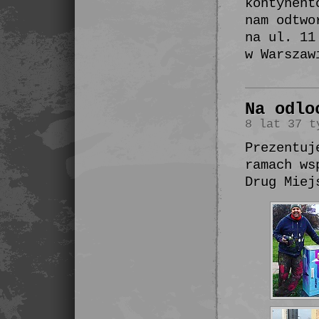
kontynent
nam odtwo
na ul. 11
w Warszaw
Na odlo
8 lat 37 t
Prezentuj
ramach ws
Drug Miej