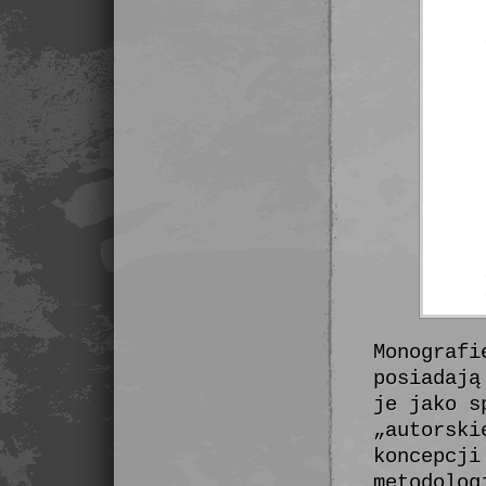
Monografi
posiadają
je jako s
„autorski
koncepcji
metodolog