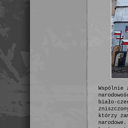
Wspólnie 
narodowoś
biało-cze
zniszczon
którzy za
narodowe.