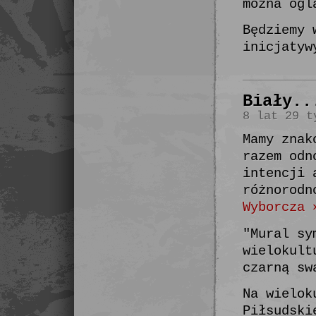
można ogl
Będziemy 
inicjatyw
Biały..
8 lat 29 t
Mamy znak
razem odn
intencji 
różnorod
Wyborcza 
"Mural sy
wielokult
czarną sw
Na wielok
Piłsudski