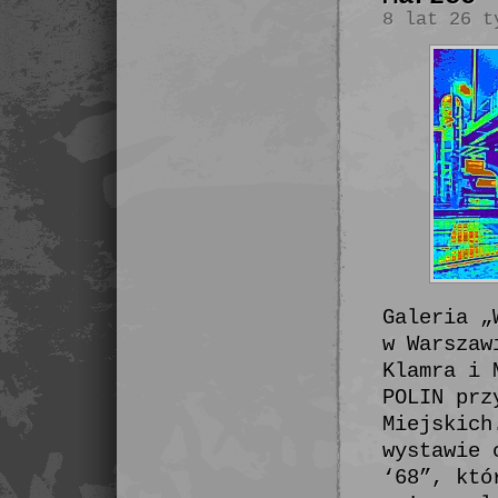
8 lat 26 t
Galeria „
w Warszaw
Klamra i 
POLIN prz
Miejskich
wystawie 
‘68”, któ