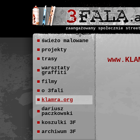
zaangażowany społecznie stree
świeżo malowane
projekty
www.KLA
trasy
warsztaty
graffiti
filmy
o 3fali
klamra.org
dariusz
paczkowski
koszulki 3F
archiwum 3F