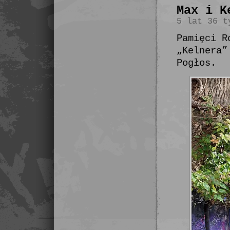
Max i K
5 lat 36 t
Pamięci R
„Kelnera”
Pogłos.