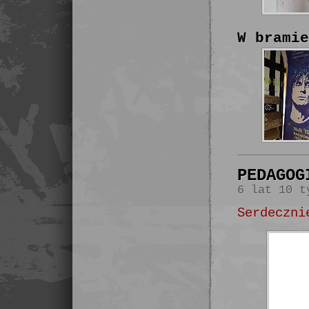
W brami
PEDAGOG
6 lat 10 t
Serdeczni