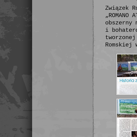
Związek R
„ROMANO A
obszerny 
i bohater
tworzonej
Romskiej 