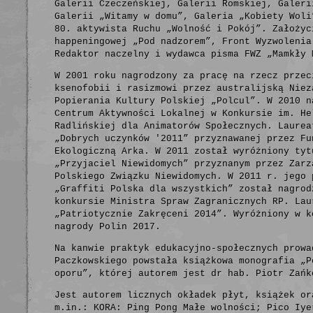
Galerii Czeczeńskiej, Galerii Romskiej, Galeri
Galerii „Witamy w domu”, Galeria „Kobiety Woli
80. aktywista Ruchu „Wolność i Pokój”. Założyc
happeningowej „Pod nadzorem”, Front Wyzwolenia
Redaktor naczelny i wydawca pisma FWZ „Mamkły 
W 2001 roku nagrodzony za pracę na rzecz przec
ksenofobii i rasizmowi przez australijską Niez
Popierania Kultury Polskiej „Polcul”. W 2010 n
Centrum Aktywności Lokalnej w Konkursie im. He
Radlińskiej dla Animatorów Społecznych. Laurea
„Dobrych uczynków '2011” przyznawanej przez Fu
Ekologiczną Arka. W 2011 został wyróżniony tyt
„Przyjaciel Niewidomych” przyznanym przez Zarz
Polskiego Związku Niewidomych. W 2011 r. jego 
„Graffiti Polska dla wszystkich” został nagrod
konkursie Ministra Spraw Zagranicznych RP. Lau
„Patriotycznie Zakręceni 2014”. Wyróżniony w k
nagrody Polin 2017.
Na kanwie praktyk edukacyjno-społecznych prowa
Paczkowskiego powstała książkowa monografia „P
oporu”, której autorem jest dr hab. Piotr Zańk
Jest autorem licznych okładek płyt, książek or
m.in.: KORA: Ping Pong Małe wolności; Pico Iye