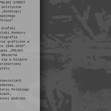
POLSKI STREET
 polityczne
 „Dotknięci
spójnego
Polsce”.
 Grafiki
olski Konkurs
biografia
nie graficzne w
ce 1940–2010”,
umie „POLSKI
 Obszerne
 się w książce
przestrzeni
ytetu
kspozycjach
Gdańsku,
lerzu Polskiego
lcach,
esnej podczas