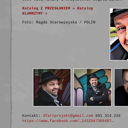
Katalog Z PRZESŁANIEM »
Katalog
KLAMRZYMY »
Foto: Magda Starowieyska / POLIN
Kontakt:
3fartprojekt@
gmail.com
691 314 234
https://www.facebook.com/…143204736648?…