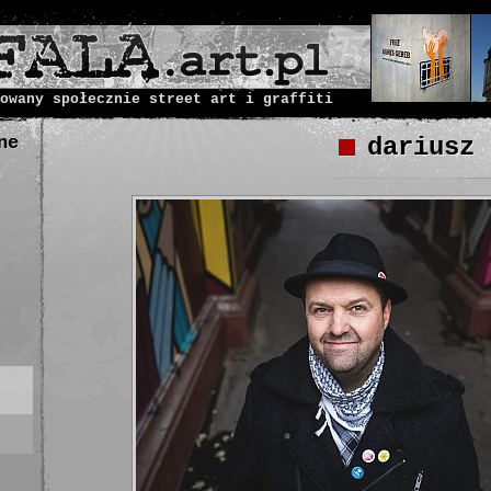
owany społecznie street art i graffiti
ne
dariusz 