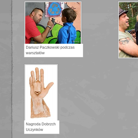
Dariusz Paczkowski podczas
warsztatów
Nagroda Dobrzch
Uczynków