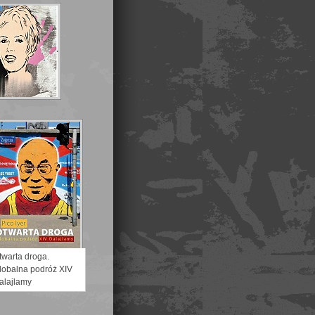
twarta droga.
lobalna podróż XIV
alajlamy