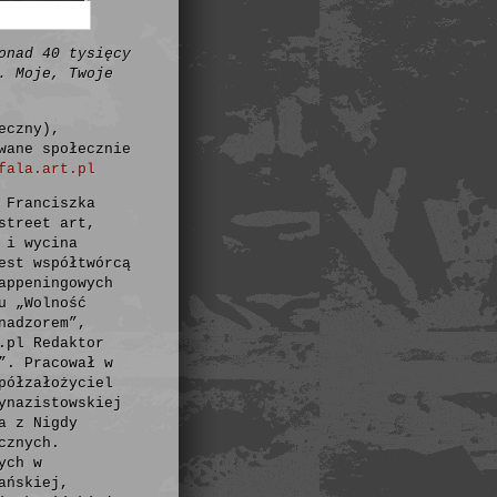
onad 40 tysięcy
. Moje, Twoje
eczny),
wane społecznie
fala.art.pl
 Franciszka
street art,
 i wycina
est współtwórcą
appeningowych
u „Wolność
nadzorem”,
.pl Redaktor
”. Pracował w
półzałożyciel
ynazistowskiej
a z Nigdy
cznych.
ych w
ańskiej,