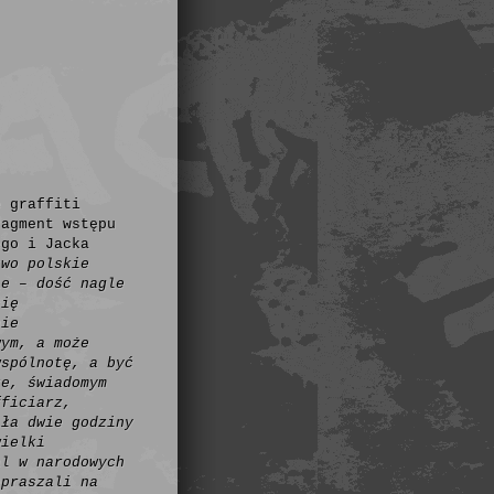
e graffiti
ragment wstępu
ego i Jacka
two polskie
ie – dość nagle
się
nie
wym, a może
wspólnotę, a być
ze, świadomym
fficiarz,
iła dwie godziny
wielki
al w narodowych
epraszali na