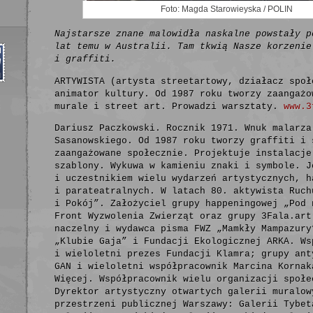
Foto: Magda Starowieyska / POLIN
Najstarsze znane malowidła naskalne powstały p
lat temu w Australii. Tam tkwią Nasze korzenie
i graffiti.
ARTYWISTA (artysta streetartowy, działacz społ
animator kultury. Od 1987 roku tworzy zaangażo
murale i street art. Prowadzi warsztaty.
www.3
Dariusz Paczkowski. Rocznik 1971. Wnuk malarza
Sasanowskiego. Od 1987 roku tworzy graffiti i 
zaangażowane społecznie. Projektuje instalacje
szablony. Wykuwa w kamieniu znaki i symbole. J
i uczestnikiem wielu wydarzeń artystycznych, h
i parateatralnych. W latach 80. aktywista Ruch
i Pokój”. Założyciel grupy happeningowej „Pod 
Front Wyzwolenia Zwierząt oraz grupy 3Fala.art
naczelny i wydawca pisma FWZ „Mamkły Mampazury
„Klubie Gaja” i Fundacji Ekologicznej ARKA. Ws
i wieloletni prezes Fundacji Klamra; grupy ant
GAN i wieloletni współpracownik Marcina Kornak
Więcej. Współpracownik wielu organizacji społe
Dyrektor artystyczny otwartych galerii muralow
przestrzeni publicznej Warszawy: Galerii Tybet