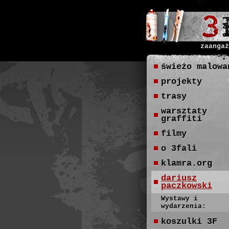
zaangaż
świeżo malowa
projekty
trasy
warsztaty
graffiti
filmy
o 3fali
klamra.org
dariusz
paczkowski
Wystawy i
wydarzenia:
koszulki 3F