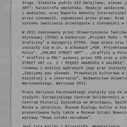
droga. Globalna podróż XIV Dalajlamy; albumu „
ART”; Katastrofa smoleńska. Reakcje społeczne,
i medialne; oraz Raportu Amnesty International
przez nienawiść, zapomniani przez prawo: brak 
systemu zwalczania przestępstw z nienawiści w 
W 2011 nominowany przez Stowarzyszenie Twórców
Użytkowej (STGU) w konkursie „Projekt Roku – P
Graficzny” w kategorii ETYKA. Jego prace oraz 
znalazły się m.in. w albumach „PGR. Projektowa
Polce”, „POLSKI STREET ART” , „Graffiti w Pols
" Graffiti w PRL" wydanej przez IPN oraz w alb
STREET ART cz. 2 / MIĘDZY ANARCHIĄ A GALERIĄ”.
rozmowy i analizy wybranych jego prac znalazły
„Zabijemy was słowami. Prowokacja kulturowa w 
miejskiej i w internecie”, Wydawnictwa Uniwers
Warszawskiego, Warszawa 2012.
Prace Dariusza Paczkowskiego znalazły się na e
stałych: Europejskiego Centrum Solidarności w 
Centrum Historii Zajezdnia we Wrocławiu, Spich
Rocka w Jarocinie, Muzeum Dialogu Kultur w Kie
prezentowane były także w Muzeum Sztuki Nowocz
wystawy “Nowa sztuka narodowa”.
Jest tatą Kaliny i Krzysztofa. Wegetarianin.