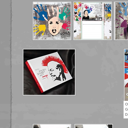
O
G
D