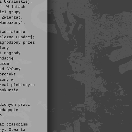
i Ukraińskiej,
”. W latach
iel grupy
 Zwierząt.
Mampazury”.
iwdziałania
ależną Fundację
agrodzony przez
leny
t nagrody
ndację
ułem:
ąd Główny
projekt
zony w
reat plebiscytu
onkursie
dzonych przez
edagogie
o.
az czasopism
ry: Otwarta