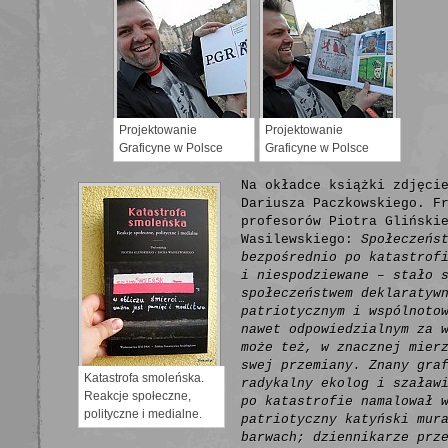
Projektowanie
Projektowanie
Graficyne w Polsce
Graficyne w Polsce
Na okładce książki zdjęci
Dariusza Paczkowskiego. F
profesorów Piotra Gliński
Wasilewskiego:
Społeczeńs
bezpośrednio po katastrof
i niespodziewane – stało 
społeczeństwem deklaratyw
patriotycznym i wspólnoto
nawet odpowiedzialnym za 
może też, w znacznej mier
swej przemiany. Znany gra
Katastrofa smoleńska.
radykalny ekolog i szaław
Reakcje społeczne,
po katastrofie namalował 
polityczne i medialne.
patriotyczny katyński mur
barwach; dziennikarze prz