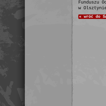
Funduszu O
w Olsztyni
«
wróć do
Ś