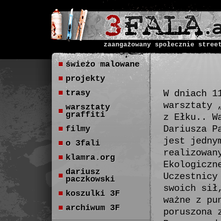
zaangażowany społecznie stree
świeżo malowane
projekty
trasy
W dniach 1
warsztaty 
warsztaty
graffiti
z Ełku.. W
Dariusza P
filmy
jest jedny
o 3fali
realizowan
klamra.org
Ekologiczn
dariusz
Uczestnicy
paczkowski
swoich sił
koszulki 3F
ważne z pu
archiwum 3F
poruszona 