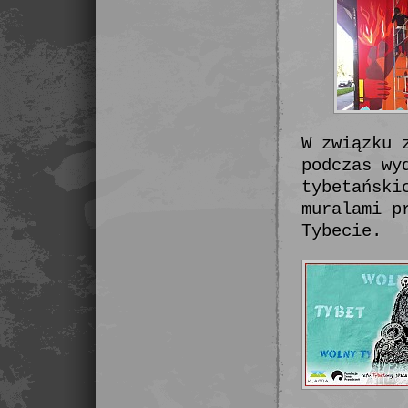
W związku 
podczas wy
tybetański
muralami p
Tybecie.