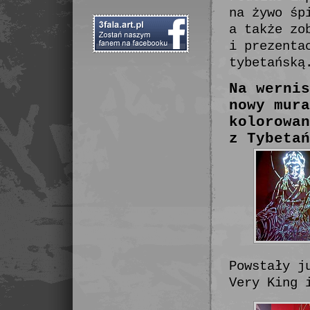
na żywo śp
a także zo
i prezenta
tybetańską
Na wernis
nowy mura
kolorowan
z Tybetań
Powstały j
Very King 