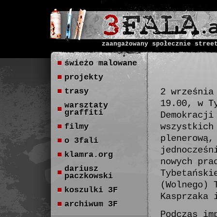
zaangażowany społecznie stree
świeżo malowane
projekty
trasy
2 września
19.00, w T
warsztaty
graffiti
Demokracji
wszystkich
filmy
plenerową,
o 3fali
jednocześn
klamra.org
nowych pra
dariusz
Tybetański
paczkowski
(Wolnego) 
koszulki 3F
Kasprzaka 
archiwum 3F
Podczas im