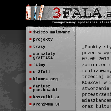
zaangażowany społecznie stree
świeżo malowane
projekty
trasy
„Punkty st
przeciw wy
warsztaty
graffiti
07.09 2013
zamierzeni
filmy
realizowan
o 3fali
trzeciej e
klamra.org
KOSZART w 
dariusz
stworzenie
paczkowski
przestrzen
koszulki 3F
mieszkańca
archiwum 3F
oraz kultu