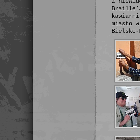
z niewid
Braille’
kawiarni
miasto w
Bielsko-