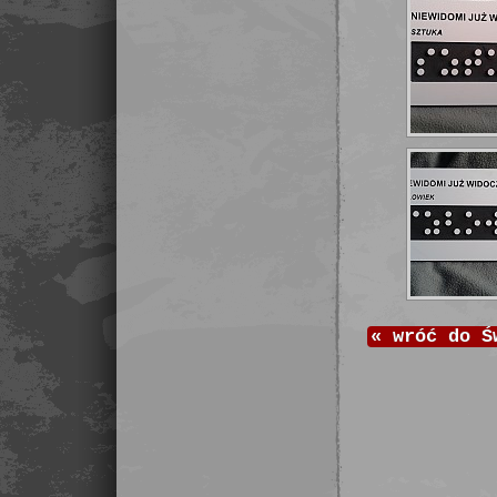
«
wróć do
Ś