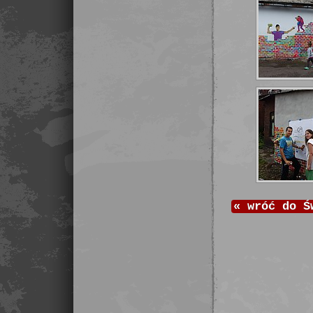
«
wróć do
Ś