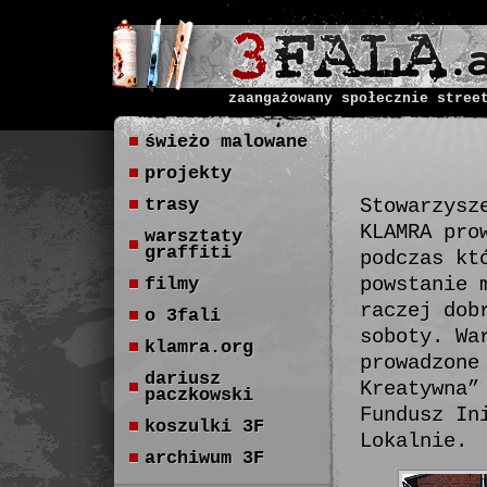
zaangażowany społecznie stree
świeżo malowane
projekty
trasy
Stowarzysz
KLAMRA pro
warsztaty
graffiti
podczas kt
powstanie 
filmy
raczej dob
o 3fali
soboty. Wa
klamra.org
prowadzone
dariusz
Kreatywna”
paczkowski
Fundusz In
koszulki 3F
Lokalnie.
archiwum 3F