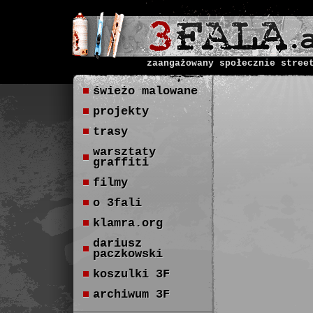
zaangażowany społecznie stree
świeżo malowane
projekty
trasy
warsztaty
graffiti
filmy
o 3fali
klamra.org
dariusz
paczkowski
koszulki 3F
archiwum 3F