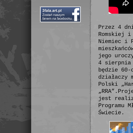
Przez 4 dn
Romskiej i
Niemiec i 
mieszkańcó
jego urocz
4 sierpnia
będzie 60-
działaczy 
Polski „Ha
„RRA”.Proj
jest reali
Programu M
Świecie.