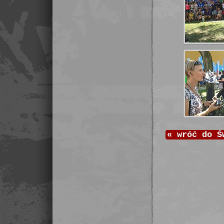
«
wróć do
Ś