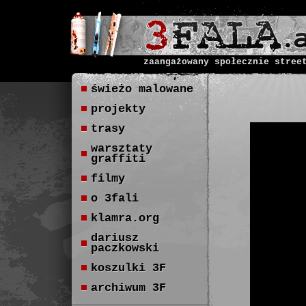
zaangażowany społecznie stree
świeżo malowane
projekty
trasy
warsztaty
graffiti
filmy
o 3fali
klamra.org
dariusz
paczkowski
koszulki 3F
archiwum 3F