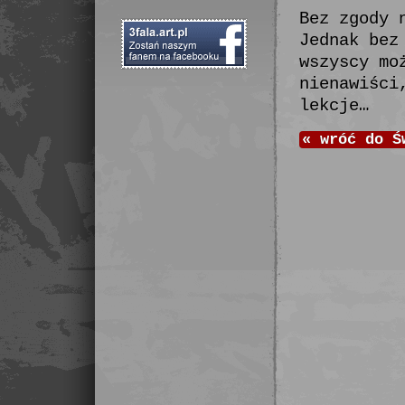
Bez zgody 
Jednak bez
wszyscy mo
nienawiści
lekcje…
«
wróć do
Ś