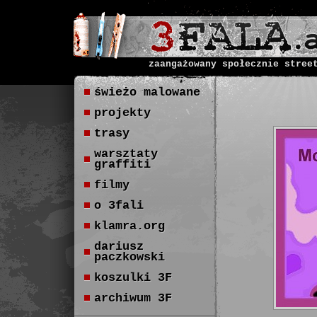
zaangażowany społecznie stree
świeżo malowane
projekty
trasy
warsztaty
graffiti
filmy
o 3fali
klamra.org
dariusz
paczkowski
koszulki 3F
archiwum 3F