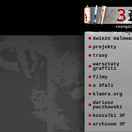
zaangaż
świeżo malowa
projekty
trasy
warsztaty
graffiti
filmy
o 3fali
klamra.org
dariusz
paczkowski
koszulki 3F
archiwum 3F