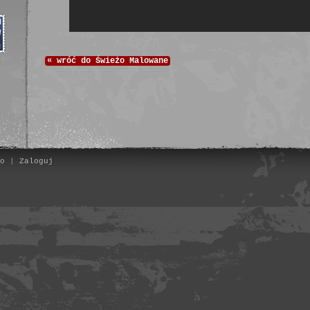
«
wróć do
Świeżo Malowane
o
|
Zaloguj