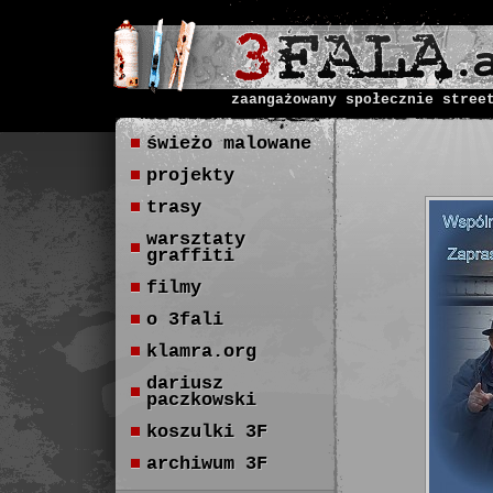
zaangażowany społecznie stree
świeżo malowane
projekty
trasy
warsztaty
graffiti
filmy
o 3fali
klamra.org
dariusz
paczkowski
koszulki 3F
archiwum 3F