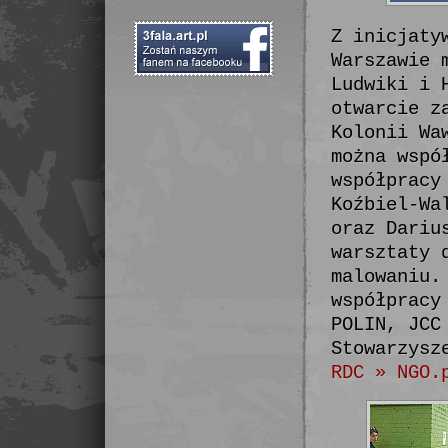
Z inicjaty
Warszawie 
Ludwiki i 
otwarcie z
Kolonii Wa
można wspó
współpracy
Koźbiel-Wa
oraz Dariu
warsztaty 
malowaniu.
współpracy
POLIN, JCC
Stowarzysz
RDC »
NGO.