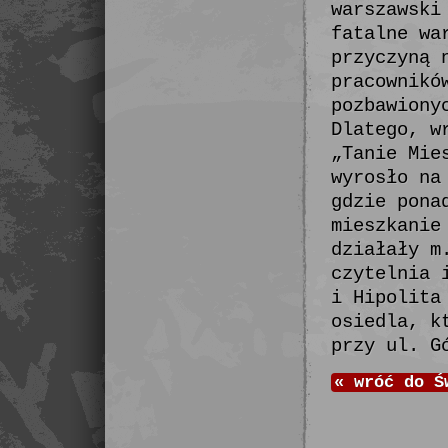
warszawski
fatalne wa
przyczyną 
pracownikó
pozbawiony
Dlatego, w
„Tanie Mie
wyrosło na
gdzie pona
mieszkanie
działały m
czytelnia 
i Hipolita
osiedla, k
przy ul. G
«
wróć do
Ś