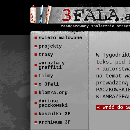
zaangażowany społecznie stree
świeżo malowane
projekty
trasy
W Tygodnik
tekst pod 
warsztaty
graffiti
»
autorstwa
na temat w
filmy
prowadzoną
o 3fali
PACZKOWSKI
klamra.org
KLAMRA/3FA
dariusz
paczkowski
«
wróć do
Ś
koszulki 3F
archiwum 3F