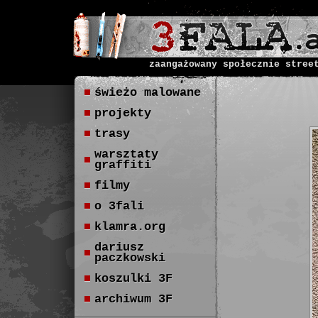
zaangażowany społecznie stree
świeżo malowane
projekty
trasy
warsztaty
graffiti
filmy
o 3fali
klamra.org
dariusz
paczkowski
koszulki 3F
archiwum 3F