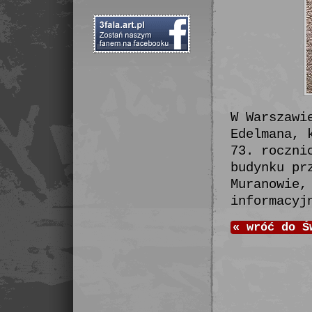
W Warszawi
Edelmana, 
73. roczni
budynku pr
Muranowie,
informacyj
«
wróć do
Ś