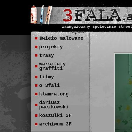
zaangażowany społecznie stree
świeżo malowane
projekty
trasy
warsztaty
graffiti
filmy
o 3fali
klamra.org
dariusz
paczkowski
koszulki 3F
archiwum 3F