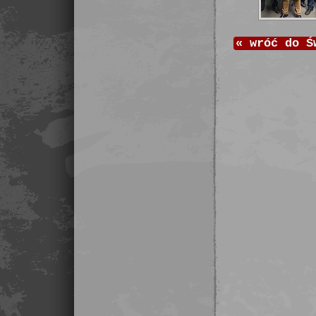
«
wróć do
Ś