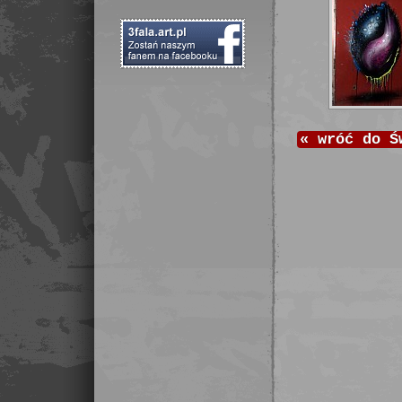
«
wróć do
Ś