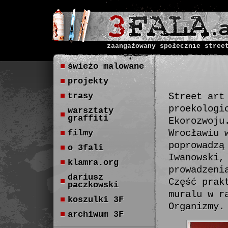
zaangażowany społecznie stree
świeżo malowane
projekty
trasy
Street art
proekologi
warsztaty
graffiti
Ekorozwoju
Wrocławiu 
filmy
poprowadzą
o 3fali
Iwanowski,
klamra.org
prowadzeni
dariusz
Część prak
paczkowski
muralu w r
koszulki 3F
Organizmy.
archiwum 3F