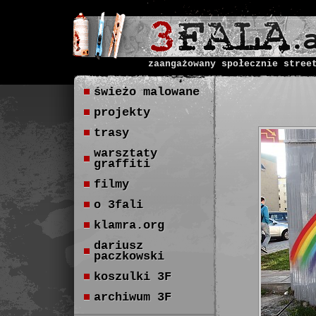
zaangażowany społecznie stree
świeżo malowane
projekty
trasy
warsztaty
graffiti
filmy
o 3fali
klamra.org
dariusz
paczkowski
koszulki 3F
archiwum 3F