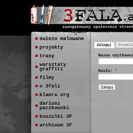
zaangażowany społecznie stree
świeżo malowane
Zaloguj
Prześli
projekty
trasy
Nazwa użytkown
warsztaty
graffiti
Hasło:
*
filmy
o 3fali
klamra.org
dariusz
paczkowski
koszulki 3F
archiwum 3F