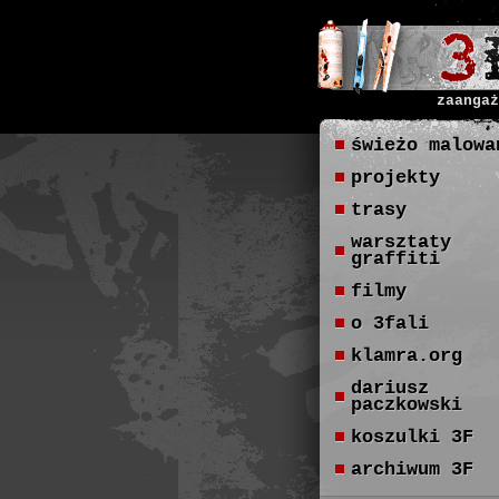
zaangaż
świeżo malowa
projekty
trasy
warsztaty
graffiti
filmy
o 3fali
klamra.org
dariusz
paczkowski
koszulki 3F
archiwum 3F