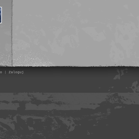
o
|
Zaloguj