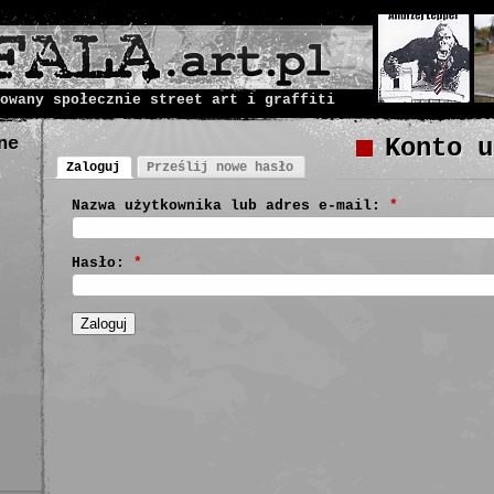
owany społecznie street art i graffiti
ne
Konto u
Zaloguj
Prześlij nowe hasło
Nazwa użytkownika lub adres e-mail:
*
Hasło:
*