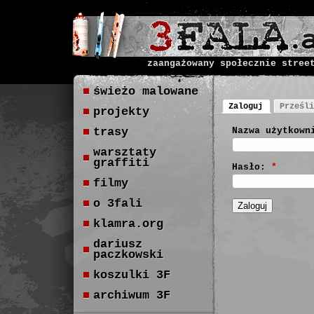
zaangażowany społecznie stree
świeżo malowane
Zaloguj
Prześli
projekty
trasy
Nazwa użytkown
warsztaty
graffiti
Hasło:
*
filmy
o 3fali
klamra.org
dariusz
paczkowski
koszulki 3F
archiwum 3F