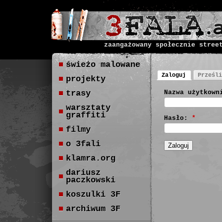
zaangażowany społecznie stree
świeżo malowane
Zaloguj
Prześli
projekty
trasy
Nazwa użytkown
warsztaty
graffiti
Hasło:
*
filmy
o 3fali
klamra.org
dariusz
paczkowski
koszulki 3F
archiwum 3F