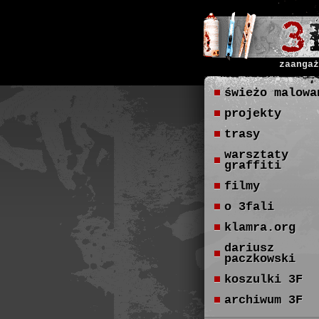
zaangaż
świeżo malowa
projekty
trasy
warsztaty
graffiti
filmy
o 3fali
klamra.org
dariusz
paczkowski
koszulki 3F
archiwum 3F