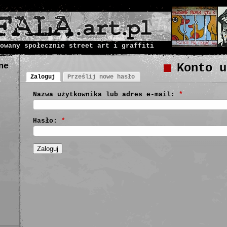
owany społecznie street art i graffiti
ne
Konto u
Zaloguj
Prześlij nowe hasło
Nazwa użytkownika lub adres e-mail:
*
Hasło:
*