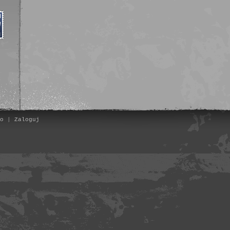
o
|
Zaloguj