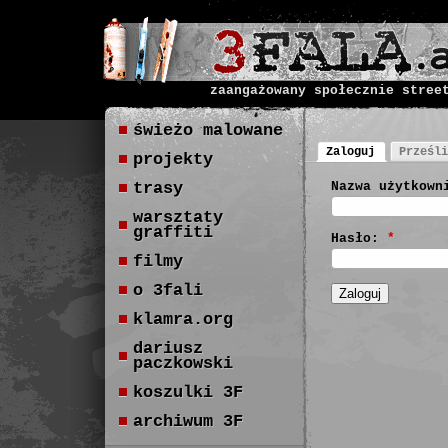
zaangażowany społecznie stree
świeżo malowane
Zaloguj
Prześli
projekty
trasy
Nazwa użytkown
warsztaty
graffiti
Hasło:
*
filmy
o 3fali
klamra.org
dariusz
paczkowski
koszulki 3F
archiwum 3F