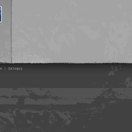
o
|
Zaloguj