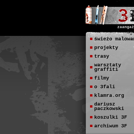
zaangaż
świeżo malowa
projekty
trasy
warsztaty
graffiti
filmy
o 3fali
klamra.org
dariusz
paczkowski
koszulki 3F
archiwum 3F