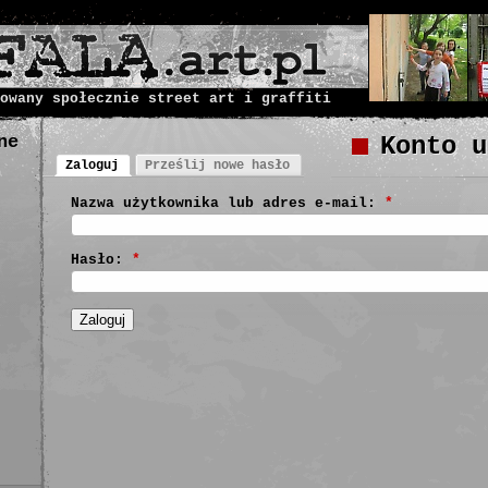
owany społecznie street art i graffiti
ne
Konto u
Zaloguj
Prześlij nowe hasło
Nazwa użytkownika lub adres e-mail:
*
Hasło:
*