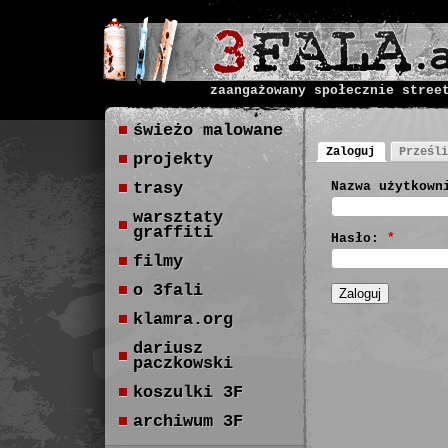
zaangażowany społecznie stree
świeżo malowane
Zaloguj
Prześli
projekty
trasy
Nazwa użytkown
warsztaty
graffiti
Hasło:
*
filmy
o 3fali
klamra.org
dariusz
paczkowski
koszulki 3F
archiwum 3F