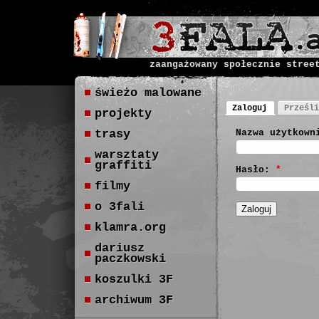
zaangażowany społecznie stree
świeżo malowane
Zaloguj
Prześli
projekty
trasy
Nazwa użytkown
warsztaty
graffiti
Hasło:
*
filmy
o 3fali
klamra.org
dariusz
paczkowski
koszulki 3F
archiwum 3F