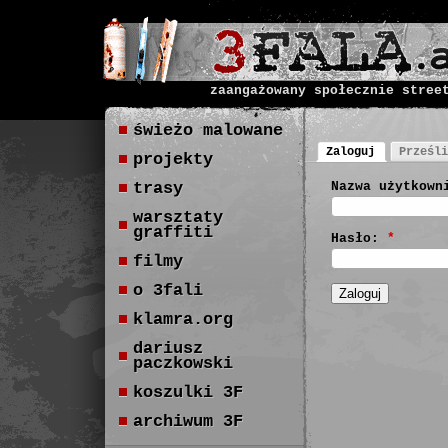
zaangażowany społecznie stree
świeżo malowane
Zaloguj
Prześli
projekty
trasy
Nazwa użytkown
warsztaty
graffiti
Hasło:
*
filmy
o 3fali
klamra.org
dariusz
paczkowski
koszulki 3F
archiwum 3F