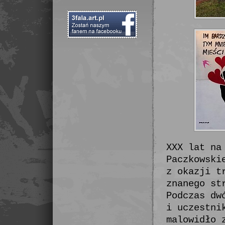
XXX lat na
Paczkowski
z okazji t
znanego st
Podczas dw
i uczestni
malowidło 