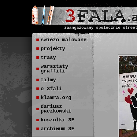
zaangażowany społecznie stree
świeżo malowane
projekty
trasy
warsztaty
graffiti
filmy
o 3fali
klamra.org
dariusz
paczkowski
koszulki 3F
archiwum 3F