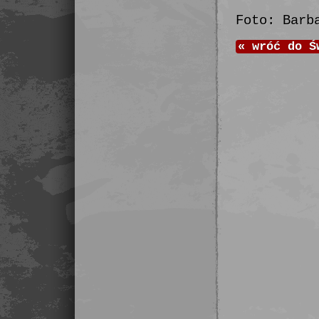
Foto: Barb
«
wróć do
Ś