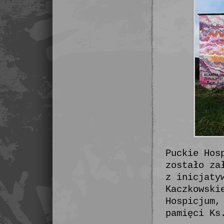
Puckie Hos
zostało za
z inicjaty
Kaczkowski
Hospicjum,
pamięci Ks