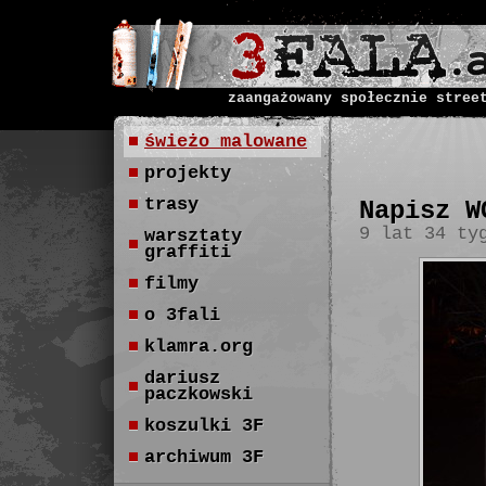
zaangażowany społecznie stree
świeżo malowane
projekty
trasy
Napisz W
9 lat 34 ty
warsztaty
graffiti
filmy
o 3fali
klamra.org
dariusz
paczkowski
koszulki 3F
archiwum 3F