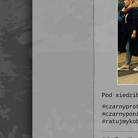
Pod siedzi
#czarnypro
#czarnypon
#ratujmyko