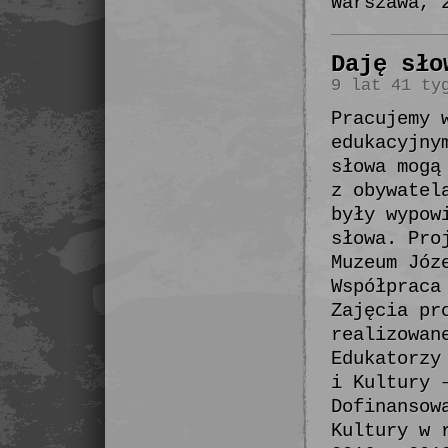
Warszawa, 
Daję sło
9 lat 41 ty
Pracujemy 
edukacyjny
słowa mogą
z obywatel
były wypow
słowa. Pro
Muzeum Józ
Współpraca
Zajęcia pr
realizowan
Edukatorzy
i Kultury 
Dofinansow
Kultury w 