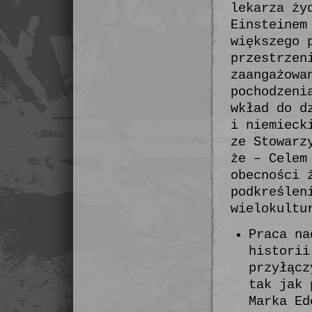
lekarza ży
Einsteinem
większego 
przestrzen
zaangażowa
pochodzeni
wkład do d
i niemieck
ze Stowarz
że – Celem
obecności 
podkreślen
wielokultu
Praca na
historii
przyłącz
tak jak 
Marka Ed