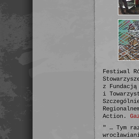
Festiwal R
Stowarzysz
z Fundacją
i Towarzys
Szczególni
Regionalne
Action.
Ga
" … Tym ra
wrocławian