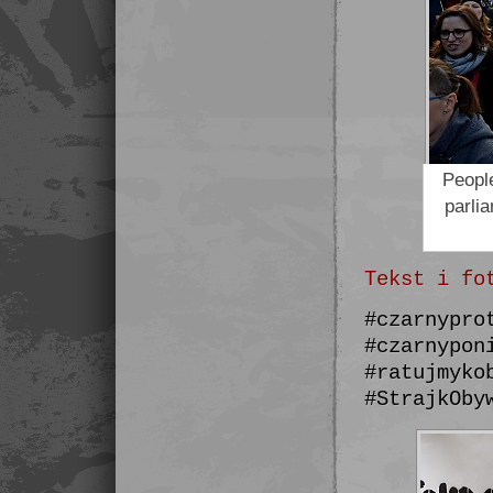
People
parli
Tekst i fo
#czarnypro
#czarnypon
#ratujmyko
#StrajkOby