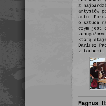
Paczkowski
z najbardz
artystów p
artu. Poro
o sztuce n
czym jest 
zaangażowa
którą staj
Dariusz Pa
z torbami
Magnus H