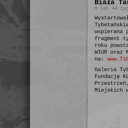
Biała Ta
9 lat 44 ty
Wystartowa
Tybetański
wspierana 
fragment t
roku powst
WIUR oraz 
na:
www.Ti
Galeria Ty
Fundację K
Przestrzeń
Miejskich 