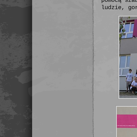
pomocą sza
ludzie, go