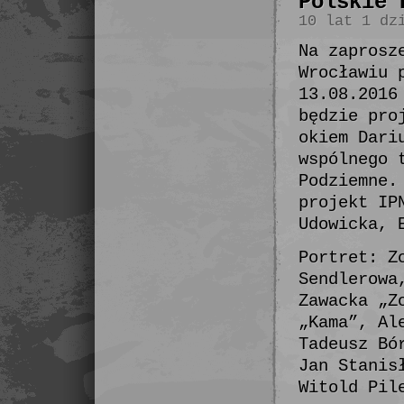
Polskie 
10 lat 1 dz
Na zaprosz
Wrocławiu 
13.08.2016
będzie pro
okiem Dari
wspólnego 
Podziemne.
projekt IP
Udowicka, 
Portret: Z
Sendlerowa
Zawacka „Z
„Kama”, Al
Tadeusz Bó
Jan Stanis
Witold Pil