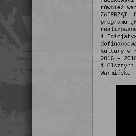
Paczkowski
również wa
ZWIERZĄT. 
programu „
realizowan
i Inicjaty
dofinansow
Kultury w 
2016 – 201
i Olsztyna
Warmińsko 