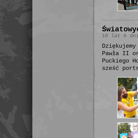
Światowy
10 lat 6 dn
Dziękujemy
Pawła II o
Puckiego H
sześć port