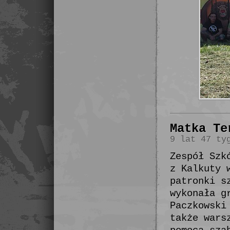
Matka Te
9 lat 47 ty
Zespół Szk
z Kalkuty 
patronki s
wykonała g
Paczkowski
także wars