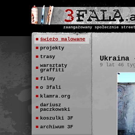
zaangażowany społecznie stree
świeżo malowane
projekty
trasy
Ukraina 
9 lat 46 ty
warsztaty
graffiti
filmy
o 3fali
klamra.org
dariusz
paczkowski
koszulki 3F
archiwum 3F