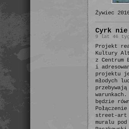
Żywiec 201
Cyrk nie
9 lat 46 ty
Projekt re
Kultury Al
z Centrum 
i adresowa
projektu j
młodych lu
przebywają
warunkach.
będzie rów
Połączenie
street-art
muralu pod