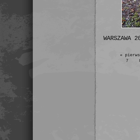
WARSZAWA 2
« pierw
7