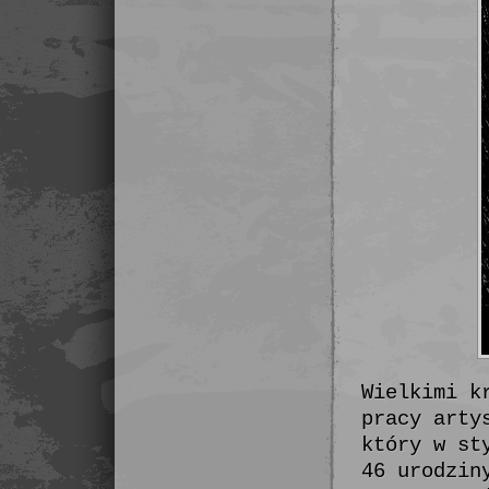
Wielkimi k
pracy arty
który w st
46 urodzin