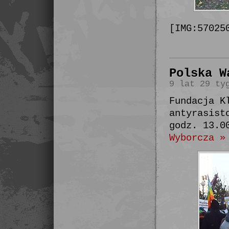
[IMG:57025
Polska W
9 lat 29 ty
Fundacja K
antyrasist
godz. 13.0
Wyborcza »