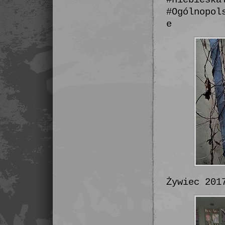
#Ogólnopol
e
Żywiec 201