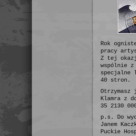
Rok ognist
pracy arty
Z tej okaz
wspólnie z
specjalne 
40 stron.
Otrzymasz 
Klamra z d
35 2130 00
p.s. Do wy
Janem Kacz
Puckie Hos