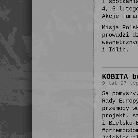
i spotkani
4, 5 luteg
Akcję Huma
Misja Pols
prowadzi d
wewnętrzny
i Idlib.
KOBITA b
9 lat 27 ty
Są pomysły
Rady Europ
przemocy w
projekt, s
i Bielsku-
#przemocdo
#niebieska