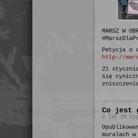
MARSZ W OB
#MarszDlaP
Petycja o 
http://mar
21 styczni
się cynicz
zniszczeni
Co jest 
9 lat 29 ty
Opublikowa
muralach w