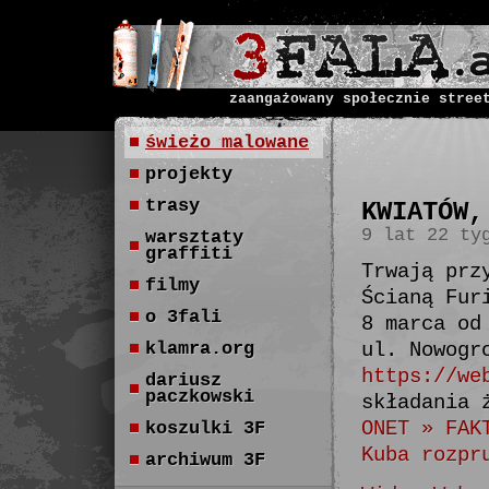
zaangażowany społecznie stree
świeżo malowane
projekty
trasy
KWIATÓW,
9 lat 22 ty
warsztaty
graffiti
Trwają prz
filmy
Ścianą Fur
o 3fali
8 marca od
klamra.org
ul. Nowogr
https://we
dariusz
paczkowski
składania 
ONET »
FAK
koszulki 3F
Kuba rozpr
archiwum 3F